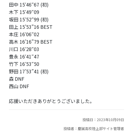
田中 15′46″67 (初)
木下 15′49″09
坂田 15′52″99 (初)
田上 15’53”16 BEST
本庄 16′06″02
高木 16’16”79 BEST
川口 16′28″03
豊永 16′41″47
竹下 16′53″50
野田 17’53”41 (初)
森 DNF
西山 DNF
応援いただきありがとうございました。
投稿日：2023年10月09日
投稿者：慶誠高校陸上部サイト管理者