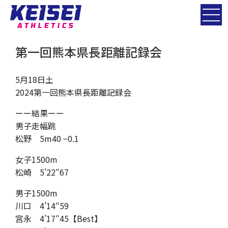
第一回熊本県長距離記録会
5月18日土
2024第一回熊本県長距離記録会
ーー結果ーー
男子走幅跳
松野 5m40 −0.1
女子1500m
松崎 5’22″67
男子1500m
川口 4’14″59
宮永 4’17″45【Best】