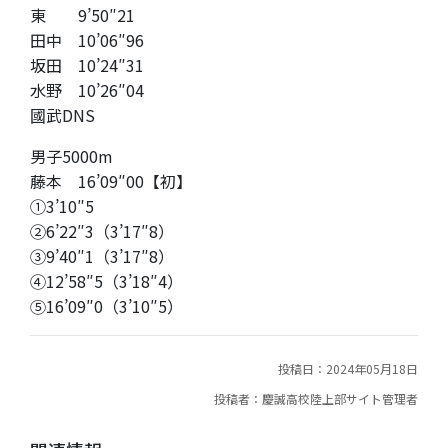
東 9’50″21
田中 10’06″96
坂田 10’24″31
水野 10’26″04
國武DNS
男子5000m
藤本 16’09″00【初】
①3’10″5
②6’22″3（3’17″8）
③9’40″1（3’17″8）
④12’58″5（3’18″4）
⑤16’09″0（3’10″5）
投稿日：2024年05月18日
投稿者：慶誠高校陸上部サイト管理者