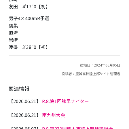
友田 4’17″0【初】
男子4×400mR予選
鷹巢
道済
岩﨑
渡邉 3’38″0【初】
投稿日：2024年06月05日
投稿者：慶誠高校陸上部サイト管理者
関連情報
【2026.06.21】
R.8.第1回諫早ナイター
【2026.06.21】
南九州大会
【2026.06.07】
R.8.第273回熊本市陸上競技記録会