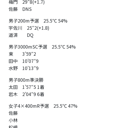
梅門 29″8(+1.7)
佐藤 DNS
男子200m予選 25.5℃ 54%
宇佐川 25″2(+1.8)
道済 DQ
男子3000mSC予選 25.5℃ 54%
東 3’59″2
田中 10’07″9
水野 10’13″9
男子800m準決勝
太田 1’57″5 1着
岩木 2’04″9 6着
女子4×400mR予選 25.5℃ 47%
佐藤
小林
松﨑