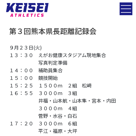
第３回熊本県長距離記録会
９月２３日(火)
１３：３０ えがお健康スタジアム現地集合
写真判定準備
１４：００ 補助員集合
１５：００ 競技開始
１５：２５ １５００ｍ ２組 松﨑
１６：５５ ３０００ｍ ３組
井福・山本航・山本隼・宮本・内田
３０００ｍ ４組
菅野・水谷・白石
１７：２０ ３０００ｍ ６組
平江・福原・大坪