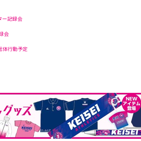
ター記録会
記録会
総体行動予定