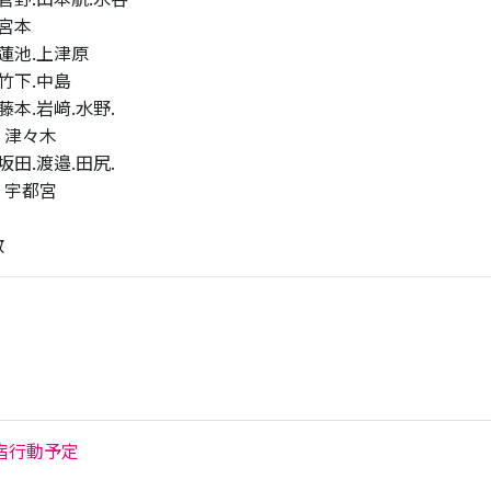
宮本
蓮池.上津原
中島
.水野.
木
.田尻.
宮
散
宿行動予定