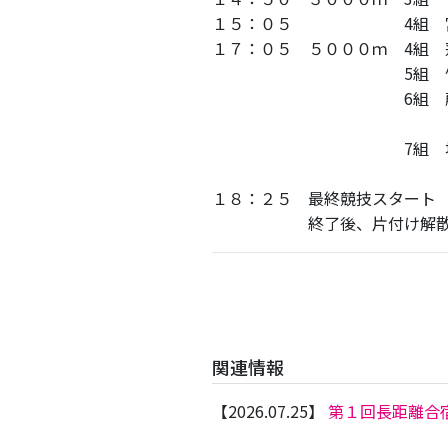
１５：０５ 4組 
１７：０５ ５０００ｍ 4組 
5組 竹下.
6組 藤本.岩﨑
津々
7組 坂田.渡邉
宇都
１８：２５ 最終競技スタート
終了後、片付け解
関連情報
【2026.07.25】
第１回長距離合