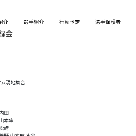
紹介
選手紹介
行動予定
選手保護者
録会
アム現地集合
内田
隼
松﨑
野.山本航.水谷