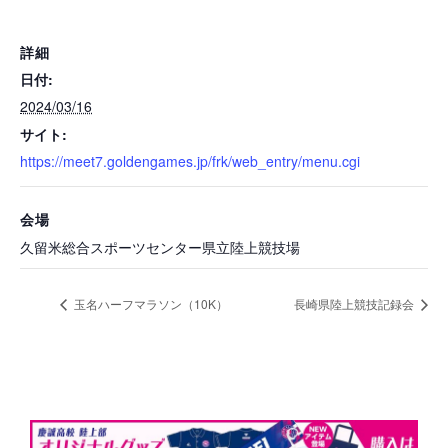
詳細
日付:
2024/03/16
サイト:
https://meet7.goldengames.jp/frk/web_entry/menu.cgi
会場
久留米総合スポーツセンター県立陸上競技場
玉名ハーフマラソン（10K）
長崎県陸上競技記録会