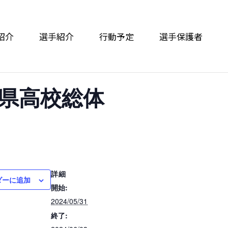
紹介
選手紹介
行動予定
選手保護者
本県高校総体
詳細
ダーに追加
開始:
2024/05/31
終了: